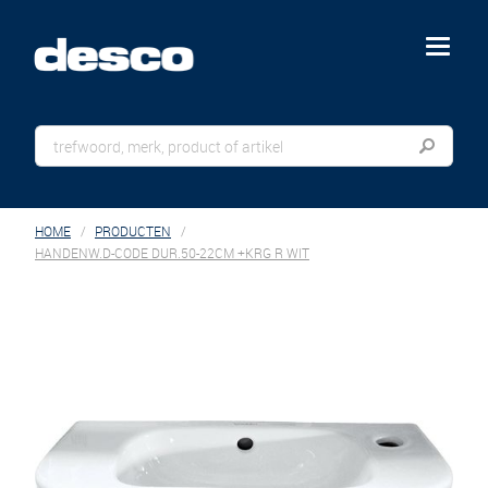
menu
HOME
PRODUCTEN
HANDENW.D-CODE DUR.50-22CM +KRG R WIT