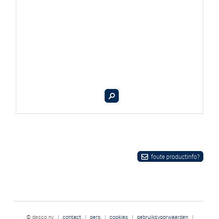
foute productinfo?
© desco nv
|
contact
|
pers
|
cookies
|
gebruiksvoorwaarden
|