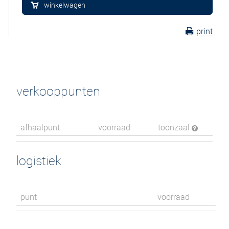
winkelwagen
print
verkooppunten
afhaalpunt
voorraad
toonzaal
logistiek
punt
voorraad