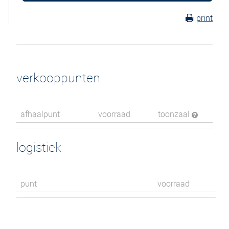
print
verkooppunten
afhaalpunt
voorraad
toonzaal
logistiek
punt
voorraad