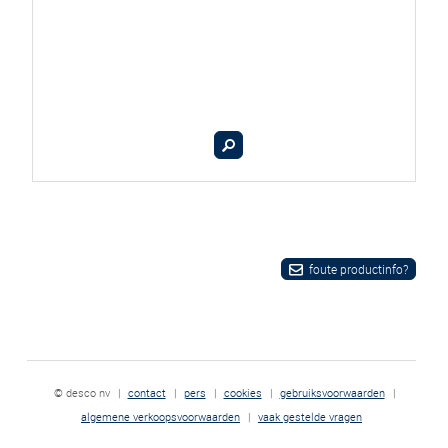
foute productinfo?
© desco nv
|
contact
|
pers
|
cookies
|
gebruiksvoorwaarden
|
algemene verkoopsvoorwaarden
|
vaak gestelde vragen