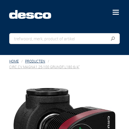
menu
HOME
PRODUCTEN
CIRC.CV MAGNA1 25-100 GRUNDF.L180 6/4"