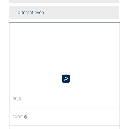
alternatieven
prijs
soort