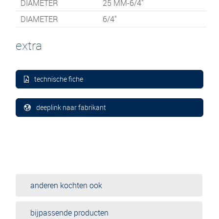
DIAMETER
25 MM-6/4"
DIAMETER
6/4"
extra
technische fiche
deeplink naar fabrikant
anderen kochten ook
bijpassende producten