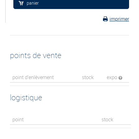
panier
imprimer
points de vente
point d’enlèvement
stock
expo
logistique
point
stock