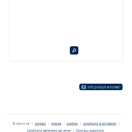
info produit erronée?
© desco sa
|
contact
|
presse
|
cookies
|
conditions d'utilisation
|
conditions générales de vente
|
foire aux questions