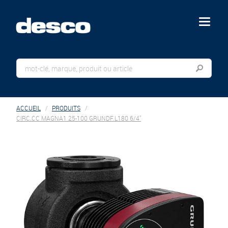
menu
ACCUEIL
PRODUITS
CIRC.CC MAGNA1 25-100 GRUNDF.L180 6/4"