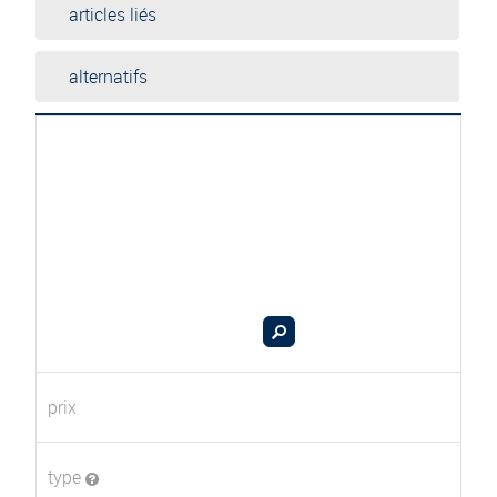
articles liés
alternatifs
prix
type