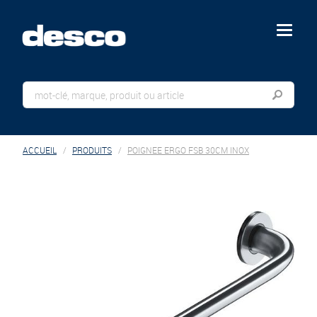
menu
ACCUEIL
PRODUITS
POIGNEE ERGO FSB 30CM INOX