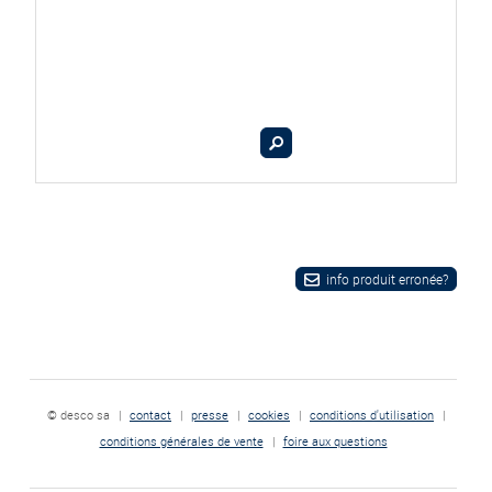
info produit erronée?
© desco sa
|
contact
|
presse
|
cookies
|
conditions d'utilisation
|
conditions générales de vente
|
foire aux questions