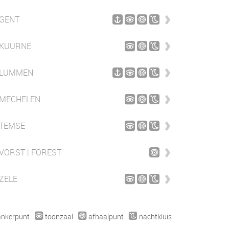
GENT
KUURNE
LUMMEN
MECHELEN
TEMSE
VORST | FOREST
ZELE
ankerpunt
toonzaal
afhaalpunt
nachtkluis