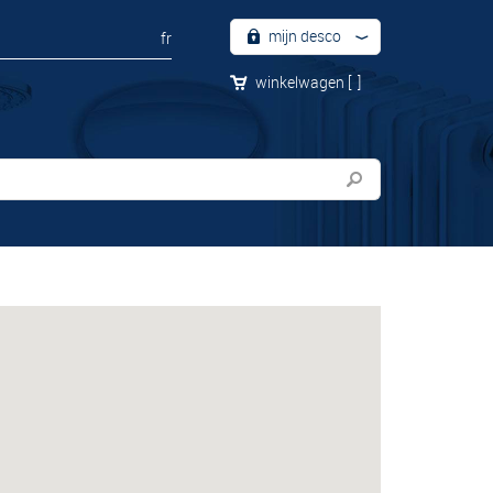
mijn desco
fr
winkelwagen
[
]