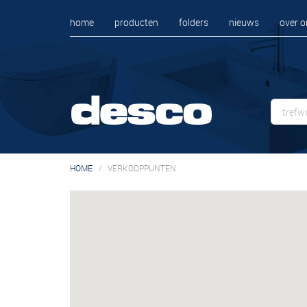
home
producten
folders
nieuws
over o
HOME
VERKOOPPUNTEN