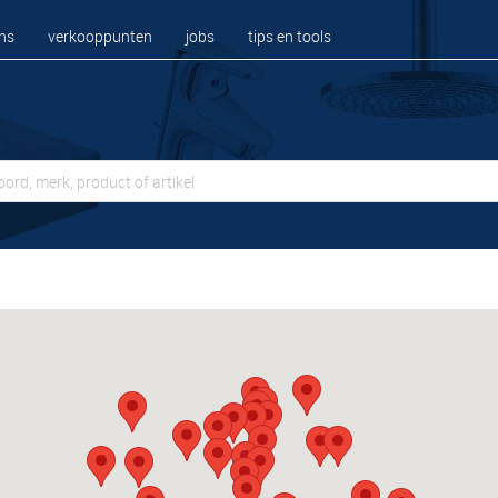
ns
verkooppunten
jobs
tips en tools