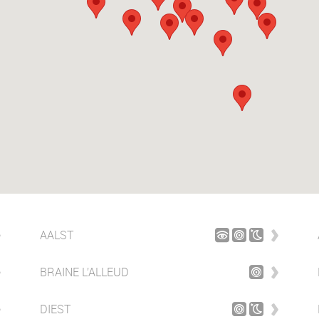
AALST
BRAINE L’ALLEUD
DIEST