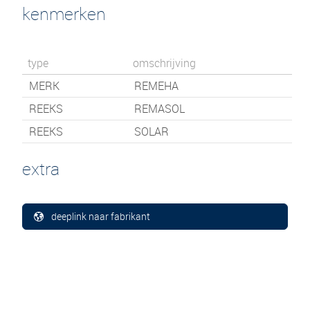
kenmerken
type
omschrijving
MERK
REMEHA
REEKS
REMASOL
REEKS
SOLAR
extra
deeplink naar fabrikant