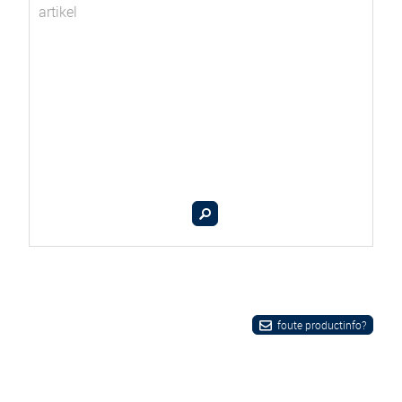
artikel
foute productinfo?