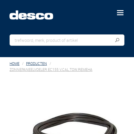
menu
HOME
PRODUCTEN
ZONNEPANEELVOELER EC155 V.CAL.TOW.REMEHA