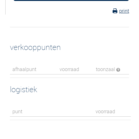
print
verkooppunten
afhaalpunt
voorraad
toonzaal
logistiek
punt
voorraad