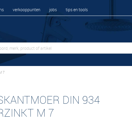
ns
verkooppunten
jobs
tips en tools
M 7
SKANTMOER DIN 934
RZINKT M 7