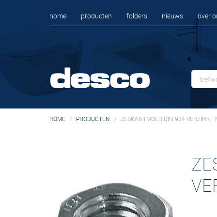
home
producten
folders
nieuws
over o
HOME
PRODUCTEN
ZESKANTMOER DIN 934 VERZINKT 
ZE
VE