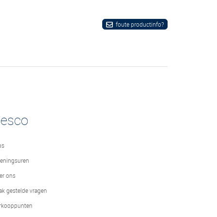
foute productinfo?
desco
bs
eningsuren
er ons
ak gestelde vragen
rkooppunten