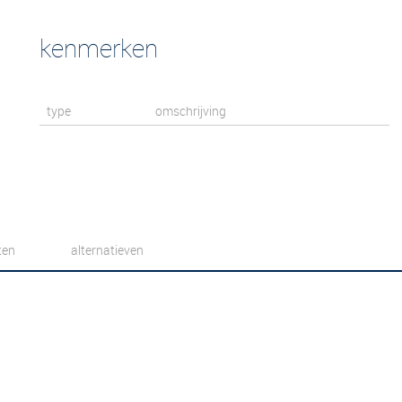
kenmerken
type
omschrijving
ten
alternatieven