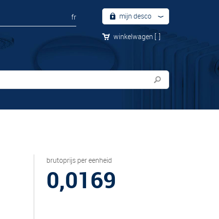
mijn desco
fr
winkelwagen
[
]
brutoprijs per eenheid
0,0169