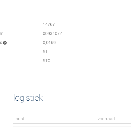
14767
nr
0093407Z
js
0,0169
ST
STO
logistiek
punt
voorraad