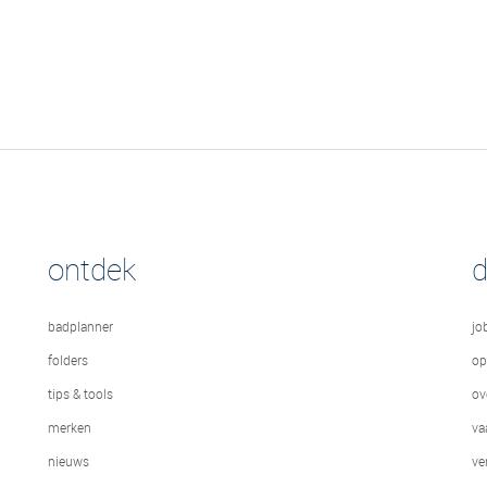
ontdek
badplanner
jo
folders
op
tips & tools
ov
merken
va
nieuws
ve