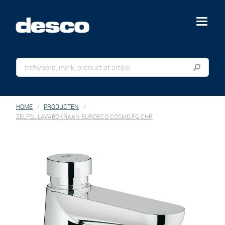
menu
HOME
PRODUCTEN
ZELFSL.LAVABOKRAAN EUROECO COSMO.FG CHR