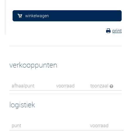
winkelwagen
print
verkooppunten
afhaalpunt
voorraad
toonzaal
logistiek
punt
voorraad