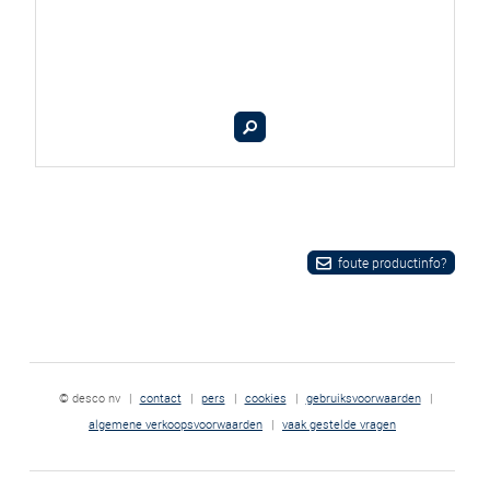
foute productinfo?
© desco nv
|
contact
|
pers
|
cookies
|
gebruiksvoorwaarden
|
algemene verkoopsvoorwaarden
|
vaak gestelde vragen