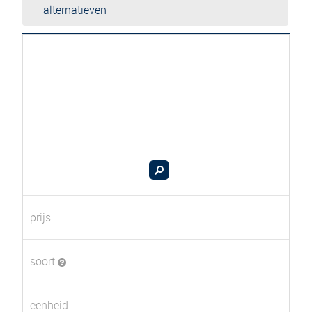
alternatieven
prijs
soort
eenheid