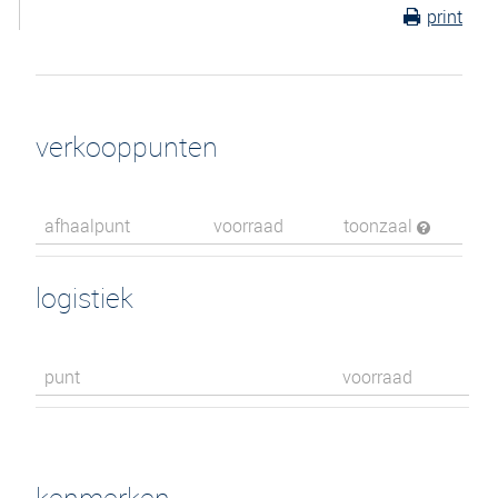
print
verkooppunten
afhaalpunt
voorraad
toonzaal
logistiek
punt
voorraad
kenmerken