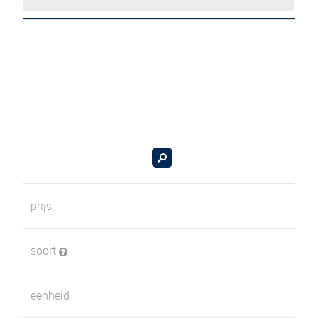
prijs
soort
eenheid