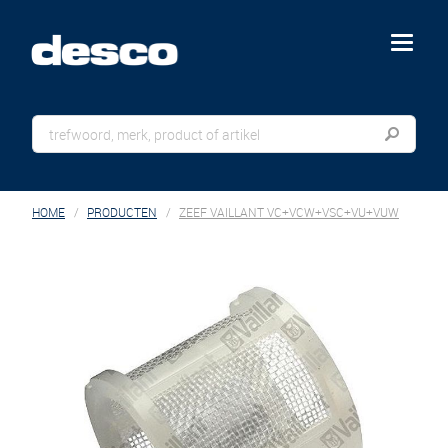
menu
HOME
PRODUCTEN
ZEEF VAILLANT VC+VCW+VSC+VU+VUW