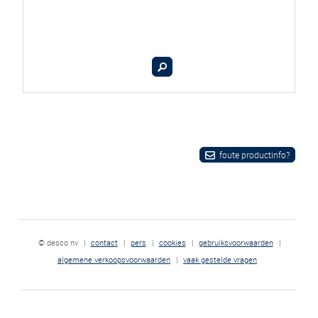
foute productinfo?
© desco nv
|
contact
|
pers
|
cookies
|
gebruiksvoorwaarden
|
algemene verkoopsvoorwaarden
|
vaak gestelde vragen