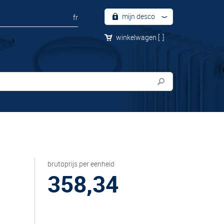
mijn desco
fr
winkelwagen
[
]
brutoprijs per eenheid
358,34