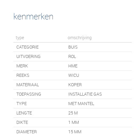
kenmerken
type
omschrijving
CATEGORIE
BUIS
UITVOERING
ROL
MERK
HME
REEKS
WICU
MATERIAAL
KOPER
TOEPASSING
INSTALLATIE GAS
TYPE
MET MANTEL
LENGTE
25
M
DIKTE
1 MM
DIAMETER
15 MM