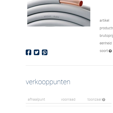
artikel
product
brutopri
eenheid
soort
verkooppunten
afhaalpunt
voorraad
toonzaal