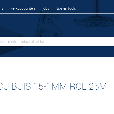
ns
verkooppunten
jobs
tips en tools
CU BUIS 15-1MM ROL 25M