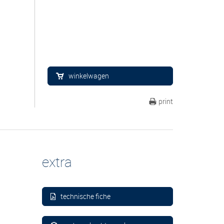
winkelwagen
print
extra
technische fiche