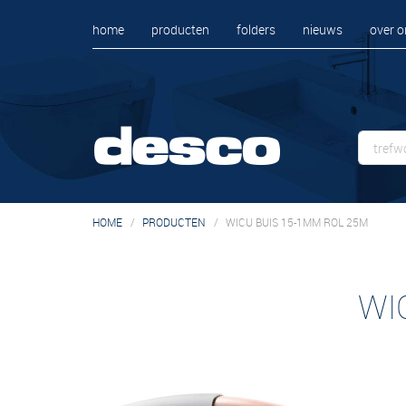
home
producten
folders
nieuws
over o
HOME
PRODUCTEN
WICU BUIS 15-1MM ROL 25M
WI