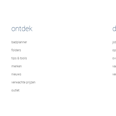
ontdek
badplanner
jo
folders
op
tips & tools
ov
merken
va
nieuws
ve
verwachte prijzen
outlet