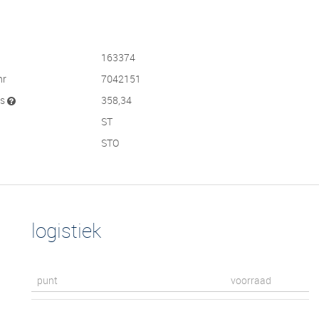
163374
nr
7042151
js
358,34
ST
STO
logistiek
punt
voorraad