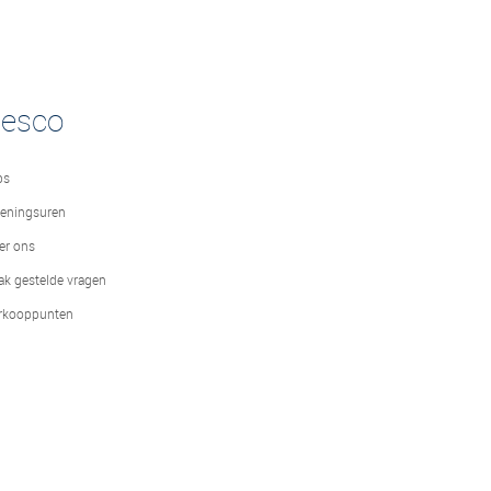
desco
bs
eningsuren
er ons
ak gestelde vragen
rkooppunten