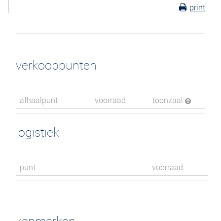
print
verkooppunten
afhaalpunt
voorraad
toonzaal
logistiek
punt
voorraad
kenmerken