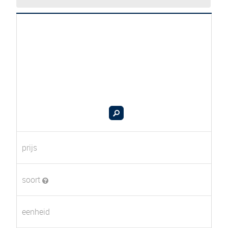
prijs
soort
eenheid