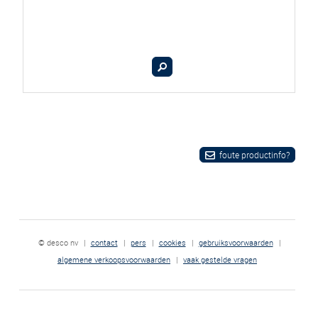
foute productinfo?
© desco nv
|
contact
|
pers
|
cookies
|
gebruiksvoorwaarden
|
algemene verkoopsvoorwaarden
|
vaak gestelde vragen