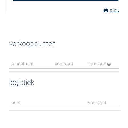
print
verkooppunten
afhaalpunt
voorraad
toonzaal
logistiek
punt
voorraad