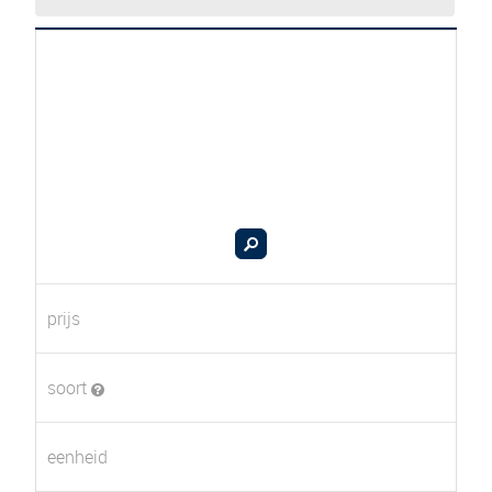
prijs
soort
eenheid