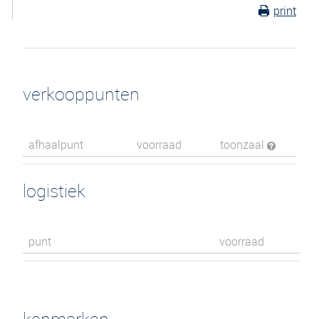
print
verkooppunten
afhaalpunt
voorraad
toonzaal
logistiek
punt
voorraad
kenmerken