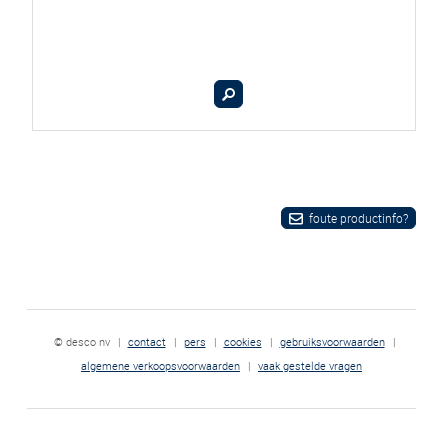
foute productinfo?
© desco nv
|
contact
|
pers
|
cookies
|
gebruiksvoorwaarden
|
algemene verkoopsvoorwaarden
|
vaak gestelde vragen