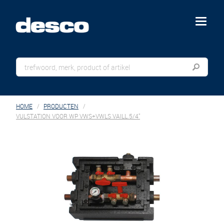
menu
HOME
PRODUCTEN
VULSTATION VOOR WP VWS+VWLS VAILL.5/4"