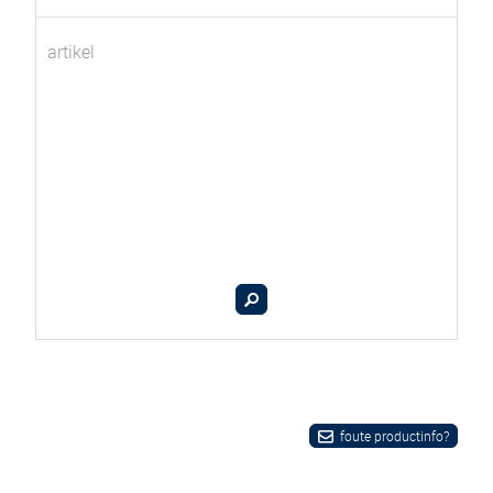
artikel
foute productinfo?