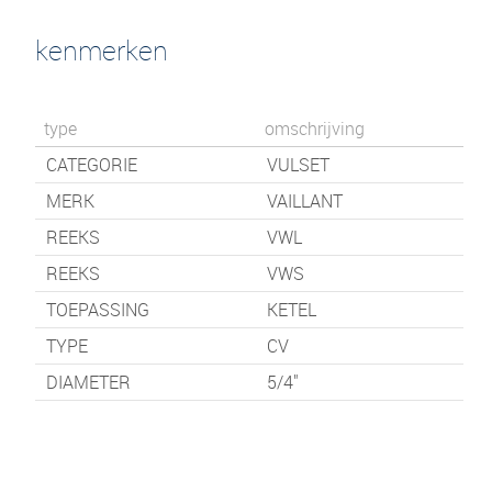
kenmerken
type
omschrijving
CATEGORIE
VULSET
MERK
VAILLANT
REEKS
VWL
REEKS
VWS
TOEPASSING
KETEL
TYPE
CV
DIAMETER
5/4"