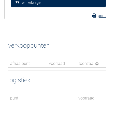
winkelwagen
print
verkooppunten
afhaalpunt
voorraad
toonzaal
logistiek
punt
voorraad