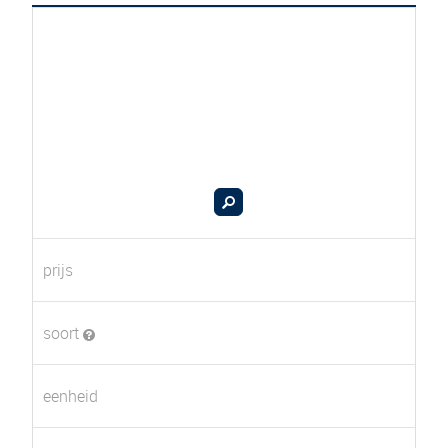
prijs
soort
eenheid