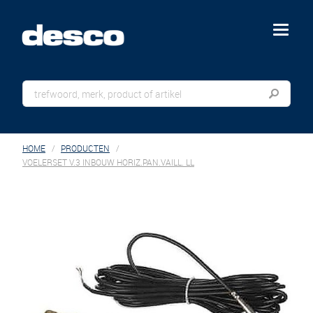
menu
HOME
PRODUCTEN
VOELERSET V.3 INBOUW HORIZ.PAN.VAILL. LL