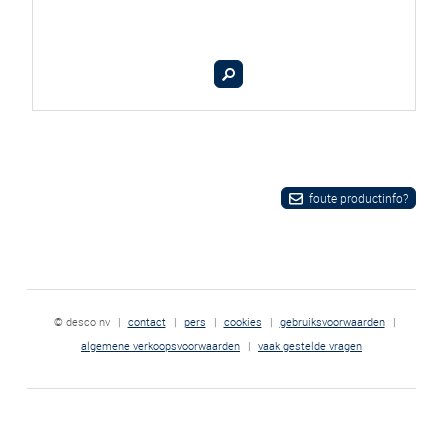
foute productinfo?
© desco nv
|
contact
|
pers
|
cookies
|
gebruiksvoorwaarden
|
algemene verkoopsvoorwaarden
|
vaak gestelde vragen