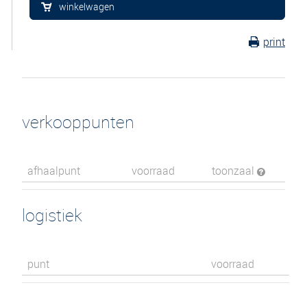
winkelwagen
print
verkooppunten
afhaalpunt
voorraad
toonzaal
logistiek
punt
voorraad