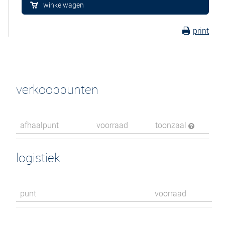
winkelwagen
print
verkooppunten
afhaalpunt
voorraad
toonzaal
logistiek
punt
voorraad