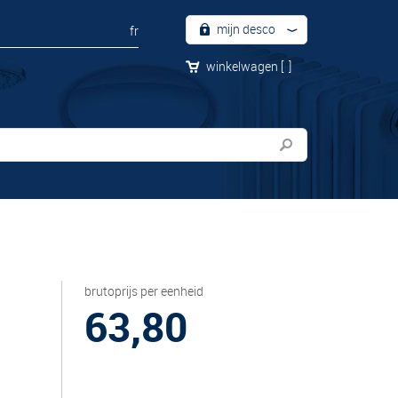
mijn desco
fr
winkelwagen
[
]
brutoprijs per eenheid
63,80