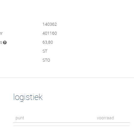
140362
nr
401160
js
63,80
ST
STO
logistiek
punt
voorraad