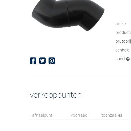
artikel
product
brutopri
eenheid
soort
verkooppunten
afhaalpunt
voorraad
toonzaal