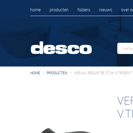
home
producten
folders
nieuws
over o
HOME
PRODUCTEN
VERVAL REDUKTIE STUK V.TRIDENT
VE
V.