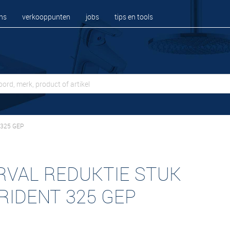
ns
verkooppunten
jobs
tips en tools
 325 GEP
RVAL REDUKTIE STUK
TRIDENT 325 GEP