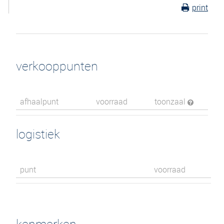
print
verkooppunten
afhaalpunt
voorraad
toonzaal
logistiek
punt
voorraad
kenmerken