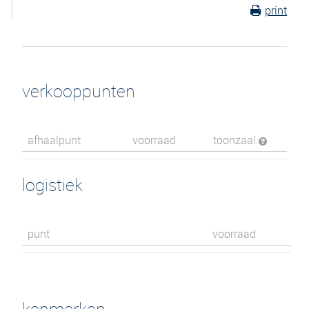
print
verkooppunten
afhaalpunt
voorraad
toonzaal
logistiek
punt
voorraad
kenmerken