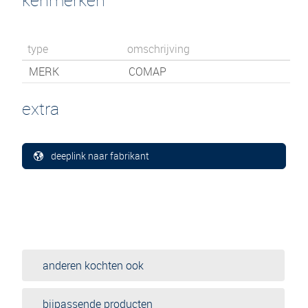
type
omschrijving
MERK
COMAP
extra
deeplink naar fabrikant
anderen kochten ook
bijpassende producten