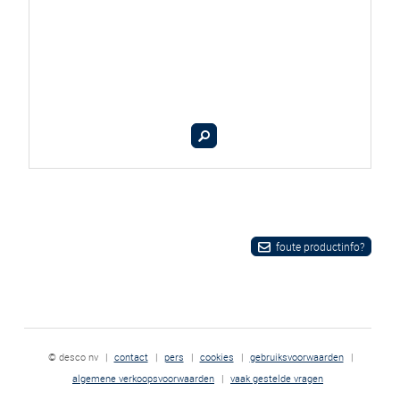
foute productinfo?
© desco nv
|
contact
|
pers
|
cookies
|
gebruiksvoorwaarden
|
algemene verkoopsvoorwaarden
|
vaak gestelde vragen