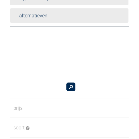
alternatieven
prijs
soort