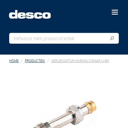
menu
HOME
PRODUCTEN
VERLENGSTUK+O-RING COMAP L=80