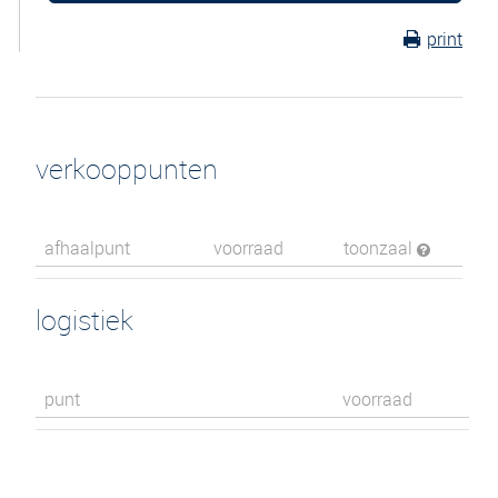
print
verkooppunten
afhaalpunt
voorraad
toonzaal
logistiek
punt
voorraad