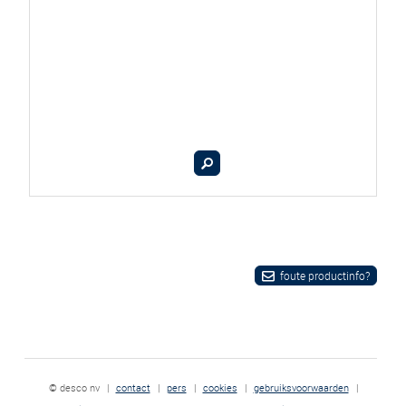
foute productinfo?
© desco nv
|
contact
|
pers
|
cookies
|
gebruiksvoorwaarden
|