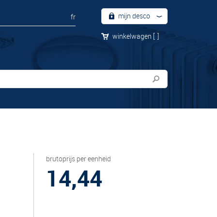
mijn desco
fr
winkelwagen
[
]
brutoprijs per eenheid
14,44