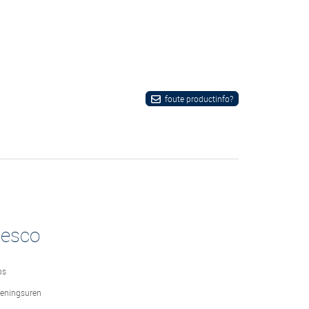
foute productinfo?
desco
bs
eningsuren