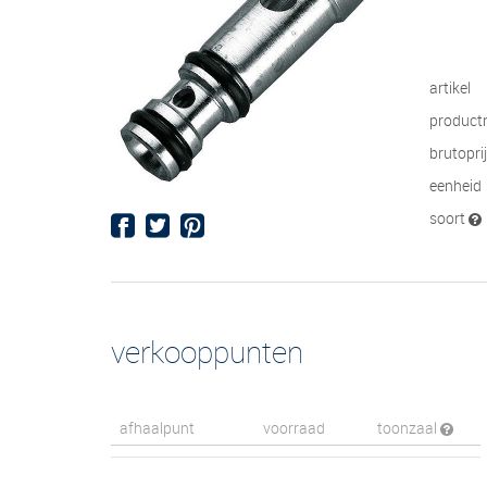
artikel
product
brutopri
eenheid
soort
verkooppunten
afhaalpunt
voorraad
toonzaal