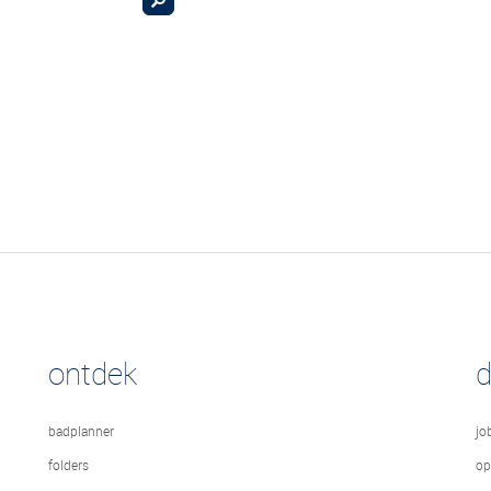
ontdek
badplanner
jo
folders
op