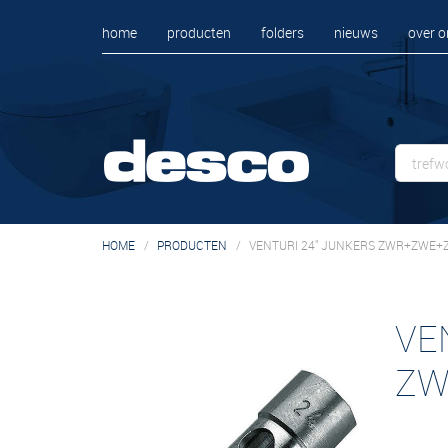
home
producten
folders
nieuws
over o
HOME
PRODUCTEN
VENTURI 24" JUNKERS ZWR+ZWE
VE
ZW