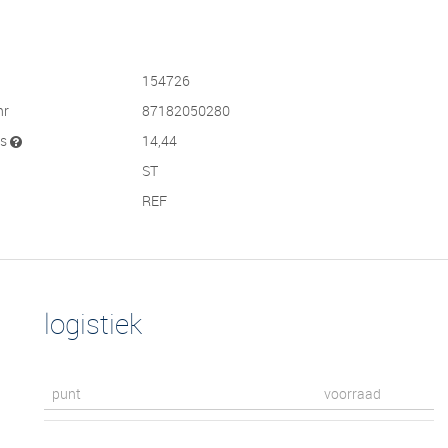
154726
nr
87182050280
js
14,44
ST
REF
logistiek
punt
voorraad