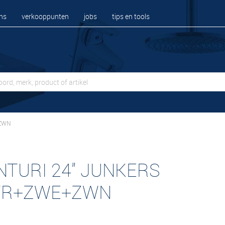
ns
verkooppunten
jobs
tips en tools
+ZWN
NTURI 24" JUNKERS
R+ZWE+ZWN