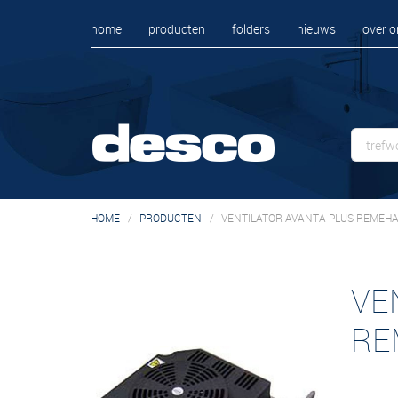
home
producten
folders
nieuws
over o
HOME
PRODUCTEN
VENTILATOR AVANTA PLUS REMEH
VE
RE