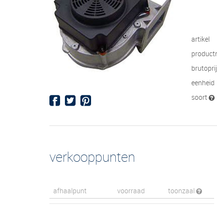
artikel
product
brutopri
eenheid
soort
verkooppunten
afhaalpunt
voorraad
toonzaal