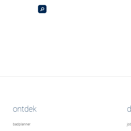
ontdek
badplanner
jo