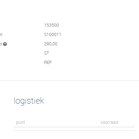
153500
nr
S100011
js
290,00
ST
REF
logistiek
punt
voorraad