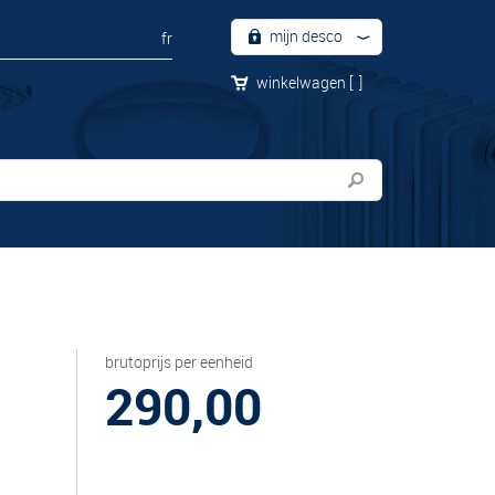
mijn desco
fr
winkelwagen
[
]
brutoprijs per eenheid
290,00