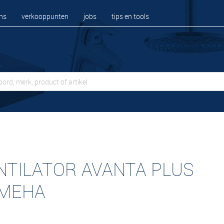
ns
verkooppunten
jobs
tips en tools
A
NTILATOR AVANTA PLUS
MEHA