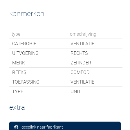
kenmerken
type
omschrijving
CATEGORIE
VENTILATIE
UITVOERING
RECHTS
MERK
ZEHNDER
REEKS
COMFOD
TOEPASSING
VENTILATIE
TYPE
UNIT
extra
deeplink naar fabrikant