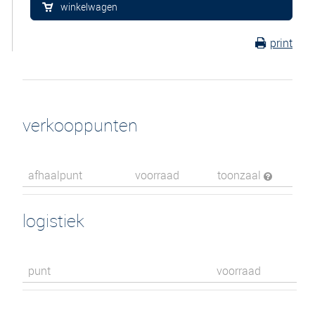
winkelwagen
print
verkooppunten
afhaalpunt
voorraad
toonzaal
logistiek
punt
voorraad