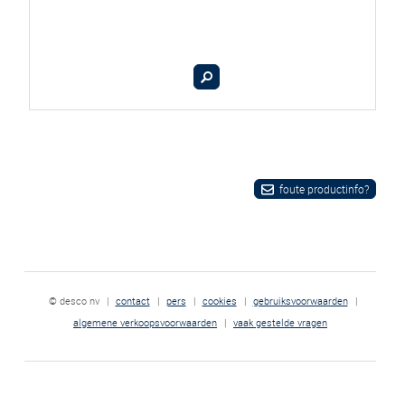
foute productinfo?
© desco nv
|
contact
|
pers
|
cookies
|
gebruiksvoorwaarden
|
algemene verkoopsvoorwaarden
|
vaak gestelde vragen