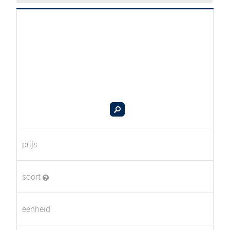
prijs
soort
eenheid