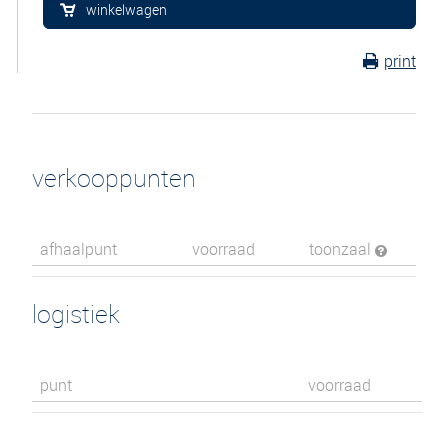
winkelwagen
print
verkooppunten
afhaalpunt
voorraad
toonzaal
logistiek
punt
voorraad