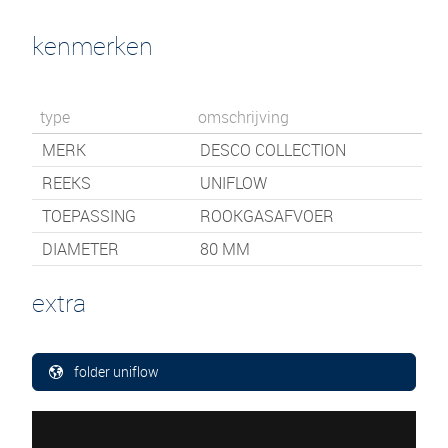
kenmerken
type
omschrijving
MERK
DESCO COLLECTION
REEKS
UNIFLOW
TOEPASSING
ROOKGASAFVOER
DIAMETER
80 MM
extra
folder uniflow