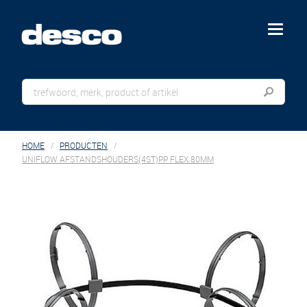
menu
HOME
PRODUCTEN
UNIFLOW AFSTANDSHOUDERS(4ST)PP FLEX.80MM