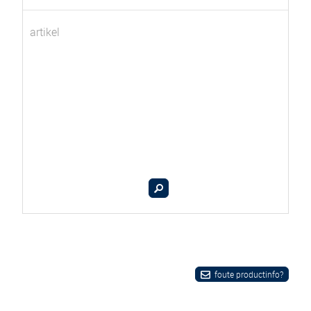
artikel
foute productinfo?