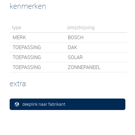
kenmerken
type
omschrijving
MERK
BOSCH
TOEPASSING
DAK
TOEPASSING
SOLAR
TOEPASSING
ZONNEPANEEL
extra
deeplink naar fabrikant