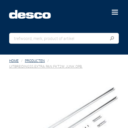
menu
HOME
PRODUCTEN
UITBREIDINGSS.EXTRA PAN.FKT2W JUNK.OPB.