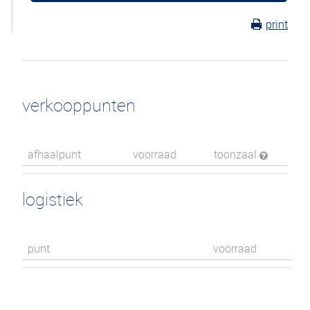
print
verkooppunten
afhaalpunt
voorraad
toonzaal
logistiek
punt
voorraad