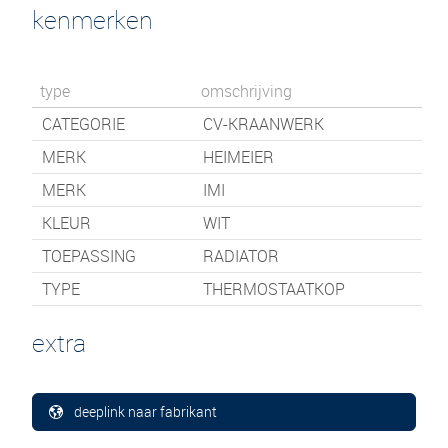
kenmerken
type
omschrijving
CATEGORIE
CV-KRAANWERK
MERK
HEIMEIER
MERK
IMI
KLEUR
WIT
TOEPASSING
RADIATOR
TYPE
THERMOSTAATKOP
extra
deeplink naar fabrikant