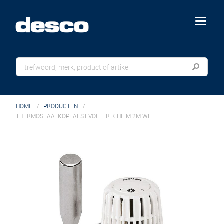
menu
HOME
PRODUCTEN
THERMOSTAATKOP+AFST.VOELER K HEIM.2M WIT