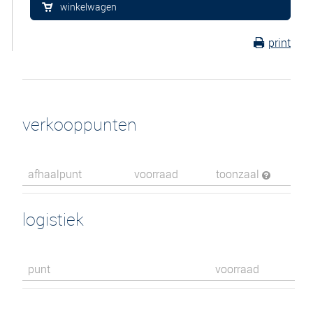
winkelwagen
print
verkooppunten
afhaalpunt
voorraad
toonzaal
logistiek
punt
voorraad