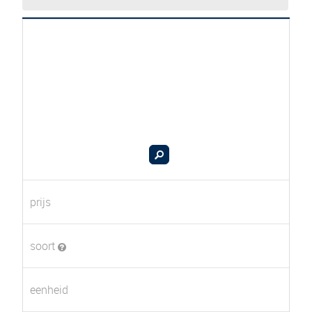
prijs
soort
eenheid