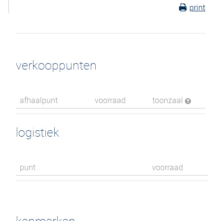
print
verkooppunten
afhaalpunt
voorraad
toonzaal
logistiek
punt
voorraad
kenmerken