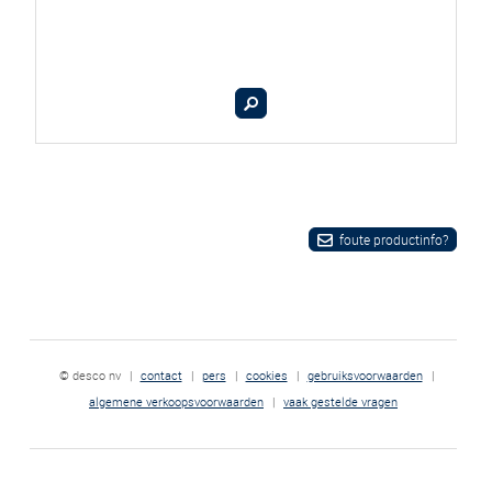
foute productinfo?
© desco nv
|
contact
|
pers
|
cookies
|
gebruiksvoorwaarden
|
algemene verkoopsvoorwaarden
|
vaak gestelde vragen