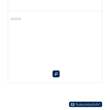
artikel
foute productinfo?