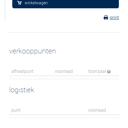
winkelwagen
print
verkooppunten
afhaalpunt
voorraad
toonzaal
logistiek
punt
voorraad