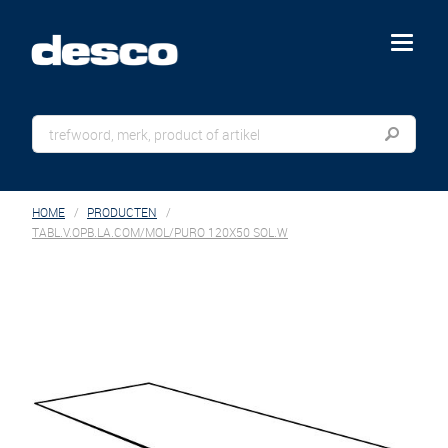
menu
HOME
PRODUCTEN
TABL.V.OPB.LA.COM/MOL/PURO 120X50 SOL.W