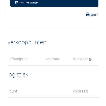
winkelwagen
print
verkooppunten
afhaalpunt
voorraad
toonzaal
logistiek
punt
voorraad