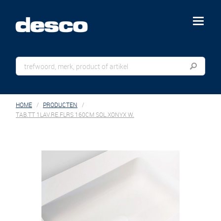
menu
HOME
PRODUCTEN
TAB.TT 1LAV.RE.FLRS 160CM SOL.XONYX W.