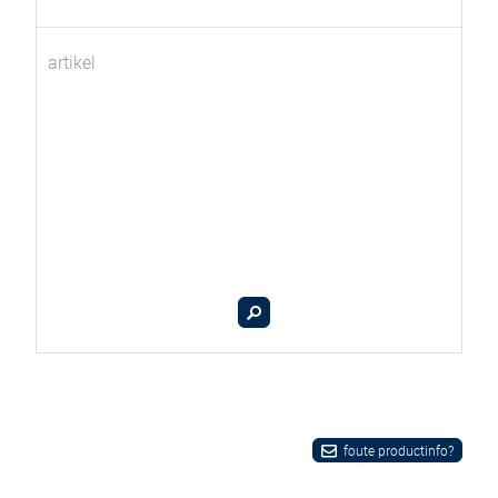
artikel
foute productinfo?