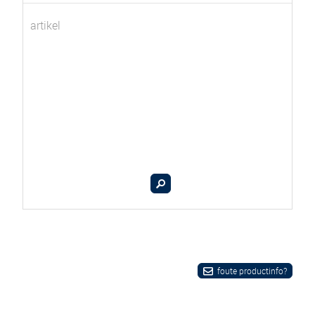
artikel
foute productinfo?