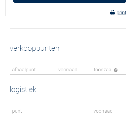
print
verkooppunten
afhaalpunt
voorraad
toonzaal
logistiek
punt
voorraad