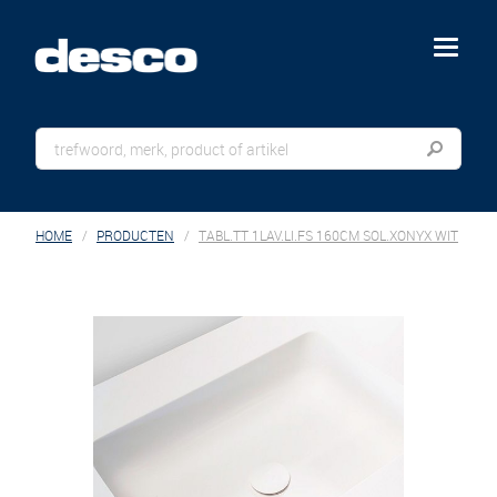
menu
HOME
PRODUCTEN
TABL.TT 1LAV.LI.FS 160CM SOL.XONYX WIT