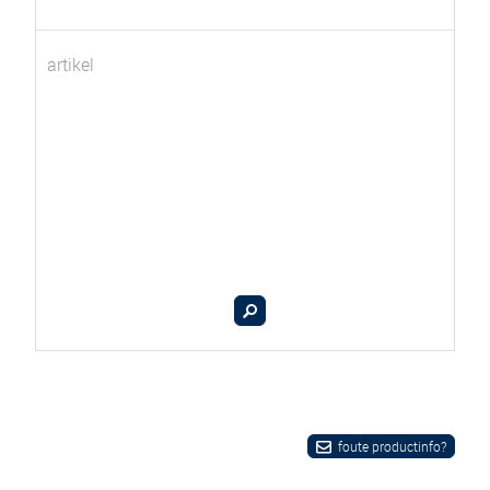
artikel
foute productinfo?