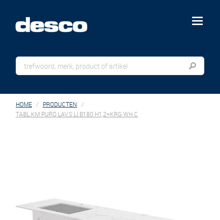
menu
HOME
PRODUCTEN
TABL.KM PURO LAV.S LI.B180 H1,2+KRG WH.C