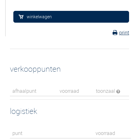
winkelwagen
print
verkooppunten
afhaalpunt
voorraad
toonzaal
logistiek
punt
voorraad