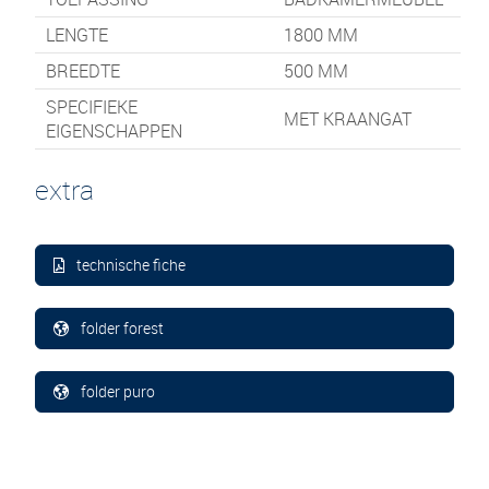
LENGTE
1800
MM
BREEDTE
500
MM
SPECIFIEKE
MET KRAANGAT
EIGENSCHAPPEN
extra
technische fiche
folder forest
folder puro