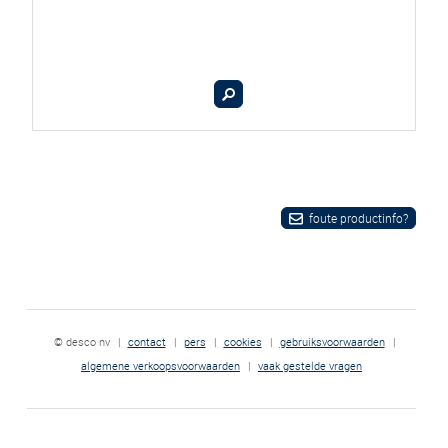
foute productinfo?
© desco nv
|
contact
|
pers
|
cookies
|
gebruiksvoorwaarden
|
algemene verkoopsvoorwaarden
|
vaak gestelde vragen