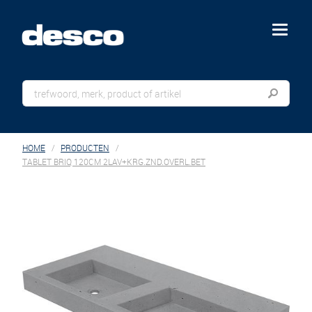
menu
HOME
PRODUCTEN
TABLET BRIQ 120CM 2LAV+KRG.ZND.OVERL.BET