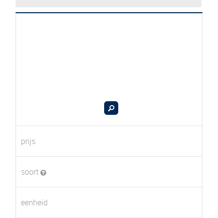
prijs
soort
eenheid