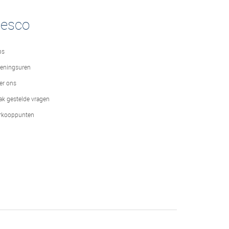
desco
bs
eningsuren
er ons
ak gestelde vragen
rkooppunten