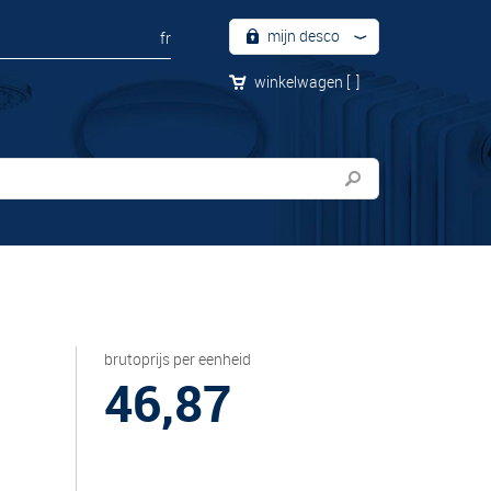
mijn desco
fr
winkelwagen
[
]
brutoprijs per eenheid
46,87