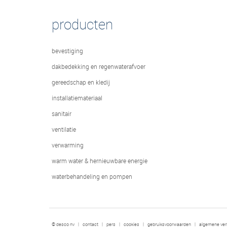
producten
bevestiging
dakbedekking en regenwaterafvoer
gereedschap en kledij
installatiemateriaal
sanitair
ventilatie
verwarming
warm water & hernieuwbare energie
waterbehandeling en pompen
© desco nv
|
contact
|
pers
|
cookies
|
gebruiksvoorwaarden
|
algemene ve