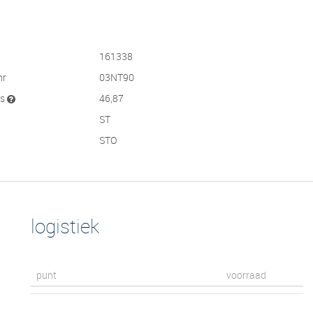
161338
nr
03NT90
js
46,87
ST
STO
logistiek
punt
voorraad