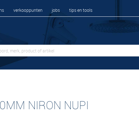
ns
verkooppunten
jobs
tips en tools
90MM NIRON NUPI