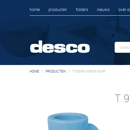
home
producten
folders
nieuws
over o
HOME
PRODUCTEN
T 90MM NIRON NUPI
T 