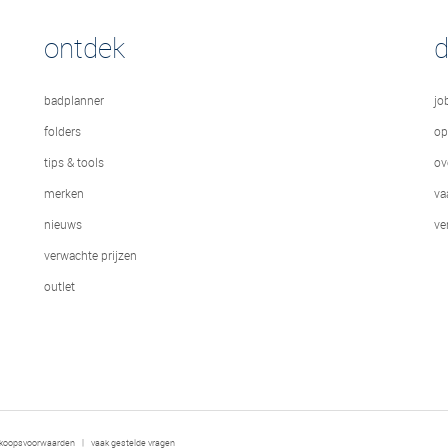
ontdek
badplanner
jo
folders
op
tips & tools
ov
merken
va
nieuws
ve
verwachte prijzen
outlet
rkoopsvoorwaarden
|
vaak gestelde vragen