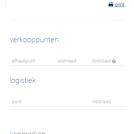
print
verkooppunten
afhaalpunt
voorraad
toonzaal
logistiek
punt
voorraad
kenmerken