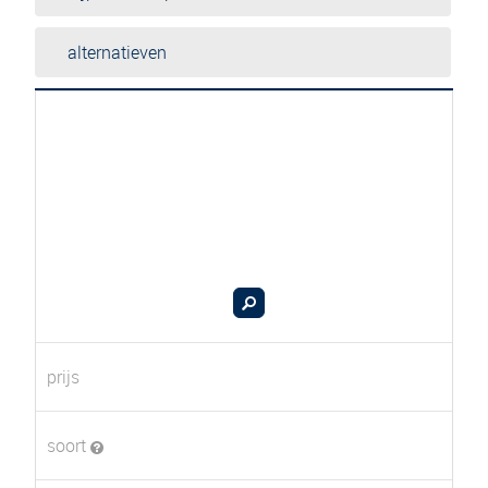
alternatieven
prijs
soort