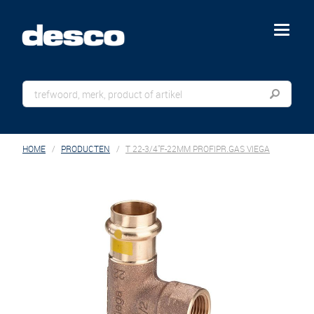
menu
HOME
PRODUCTEN
T 22-3/4"F-22MM PROFIPR.GAS VIEGA