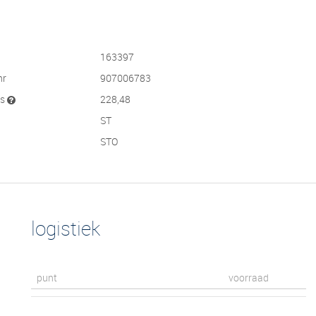
163397
nr
907006783
js
228,48
ST
STO
logistiek
punt
voorraad