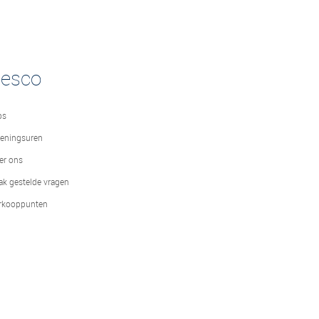
desco
bs
eningsuren
er ons
ak gestelde vragen
rkooppunten