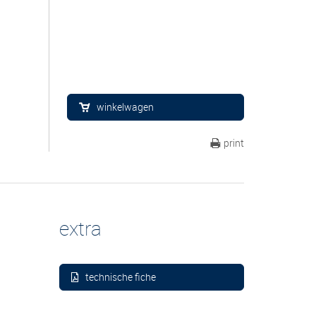
winkelwagen
print
extra
technische fiche