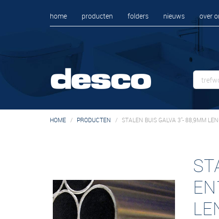
home
producten
folders
nieuws
over o
HOME
PRODUCTEN
STALEN BUIS GALVA 3"- 88,9MM LE
ST
EN
LE