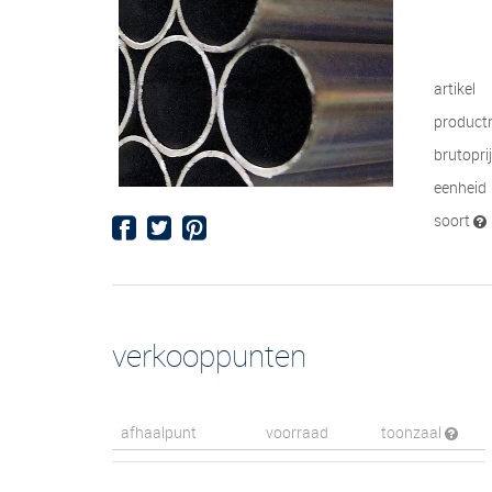
artikel
product
brutopri
eenheid
soort
verkooppunten
afhaalpunt
voorraad
toonzaal