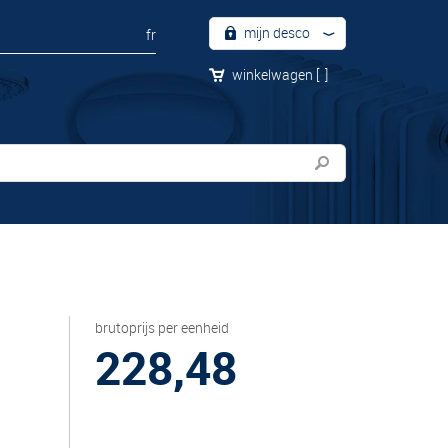
mijn desco
fr
winkelwagen
[
]
brutoprijs per eenheid
228,48