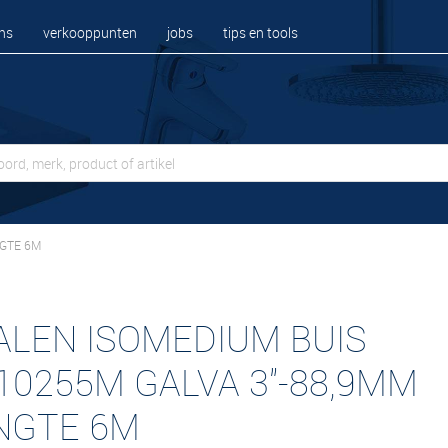
ns
verkooppunten
jobs
tips en tools
NGTE 6M
ALEN ISOMEDIUM BUIS
10255M GALVA 3"-88,9MM
NGTE 6M