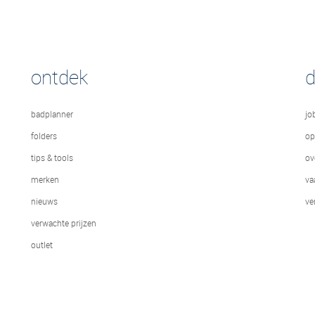
ontdek
badplanner
jo
folders
op
tips & tools
ov
merken
va
nieuws
ve
verwachte prijzen
outlet