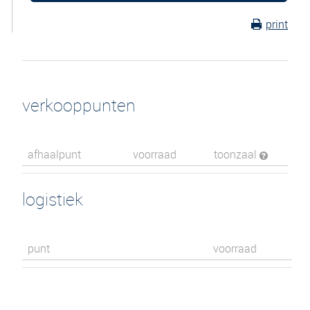
print
verkooppunten
afhaalpunt
voorraad
toonzaal
logistiek
punt
voorraad