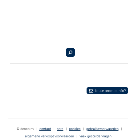
foute productinfo?
© desco nv
|
contact
|
pers
|
cookies
|
gebruiksvoorwaarden
|
algemene verkoopsvoorwaarden
|
vaak gestelde vragen