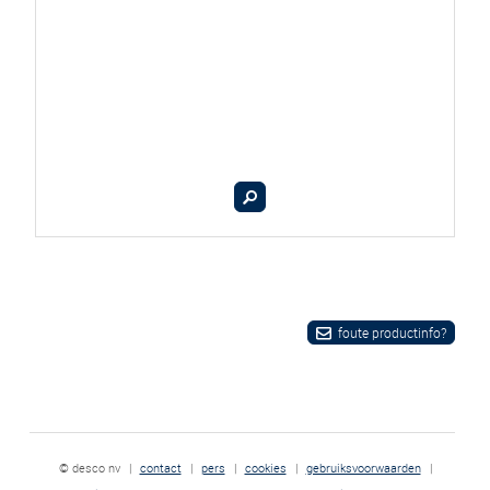
foute productinfo?
© desco nv
|
contact
|
pers
|
cookies
|
gebruiksvoorwaarden
|