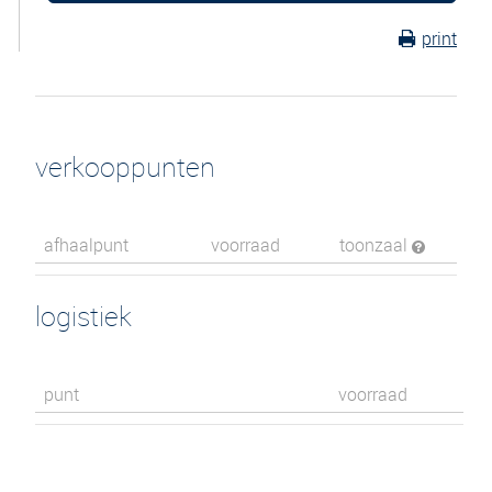
print
verkooppunten
afhaalpunt
voorraad
toonzaal
logistiek
punt
voorraad