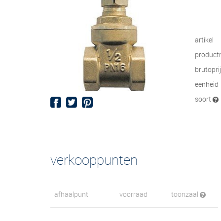
artikel
product
brutopri
eenheid
soort
verkooppunten
afhaalpunt
voorraad
toonzaal