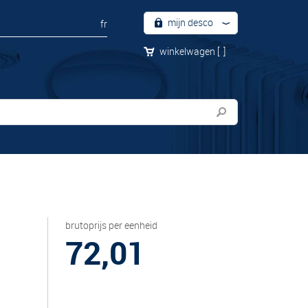
mijn desco
fr
winkelwagen
[
]
brutoprijs per eenheid
72,01