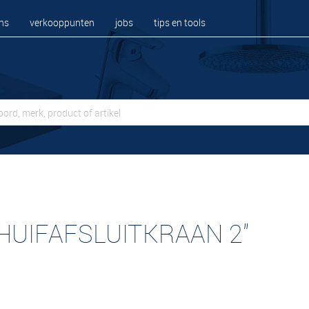
ns
verkooppunten
jobs
tips en tools
HUIFAFSLUITKRAAN 2"