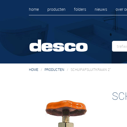
home
producten
folders
nieuws
over o
HOME
PRODUCTEN
SCHUIFAFSLUITKRAAN 2"
SC