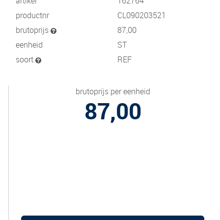
artikel
162764
productnr
CL090203521
brutoprijs
87,00
eenheid
ST
soort
REF
brutoprijs per eenheid
87,00