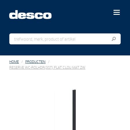
menu
HOME
PRODUCTEN
RESERVE WC-ROLHDR(3ST) FLAT CLOU MAT ZW