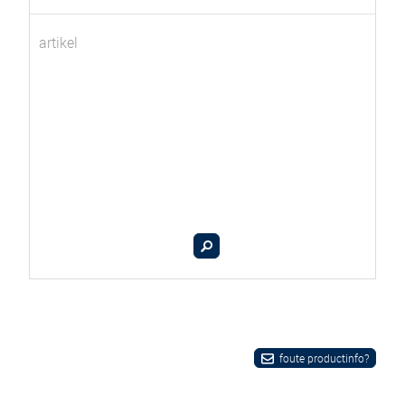
artikel
foute productinfo?