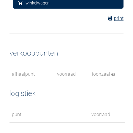
winkelwagen
print
verkooppunten
afhaalpunt
voorraad
toonzaal
logistiek
punt
voorraad