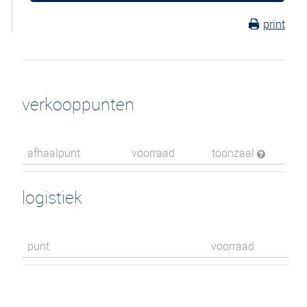
print
verkooppunten
afhaalpunt
voorraad
toonzaal
logistiek
punt
voorraad