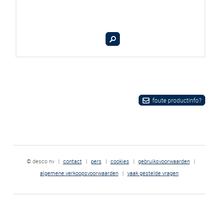
foute productinfo?
© desco nv
|
contact
|
pers
|
cookies
|
gebruiksvoorwaarden
|
algemene verkoopsvoorwaarden
|
vaak gestelde vragen