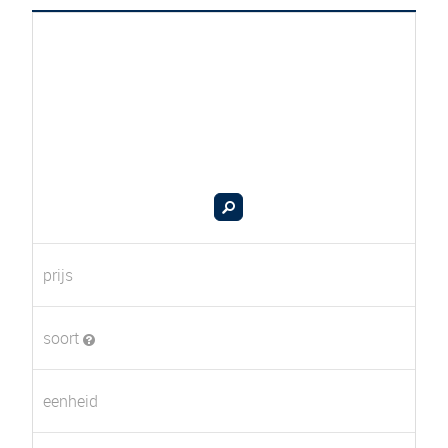
prijs
soort
eenheid