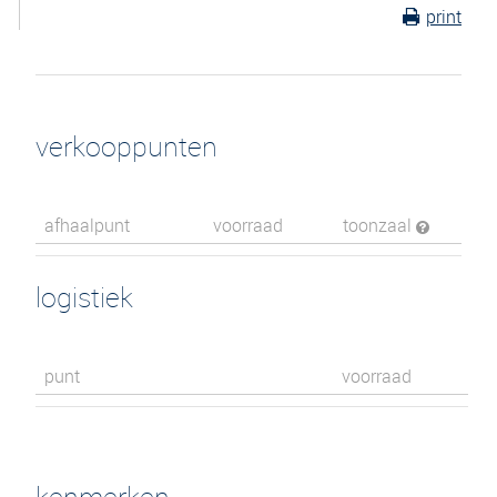
print
verkooppunten
afhaalpunt
voorraad
toonzaal
logistiek
punt
voorraad
kenmerken