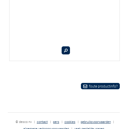
foute productinfo?
© desco nv
|
contact
|
pers
|
cookies
|
gebruiksvoorwaarden
|
algemene verkoopsvoorwaarden
|
vaak gestelde vragen