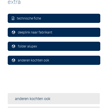
extra
technische fiche
deeplink naar fabrikant
folder alupex
anderen kochten ook
anderen kochten ook