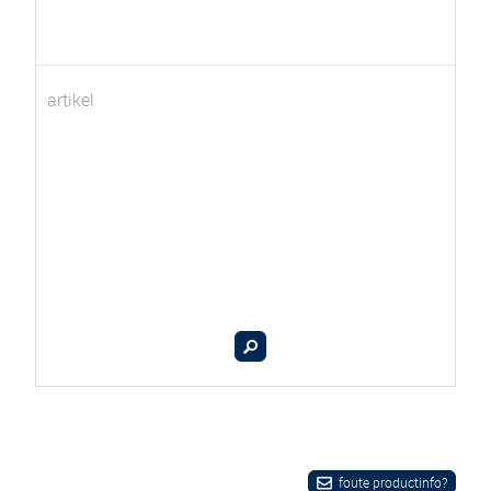
artikel
foute productinfo?