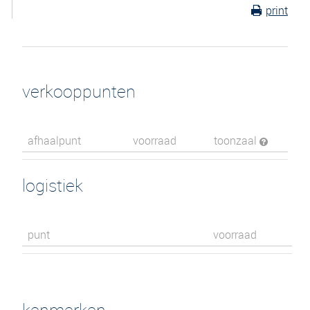
print
verkooppunten
afhaalpunt
voorraad
toonzaal
logistiek
punt
voorraad
kenmerken