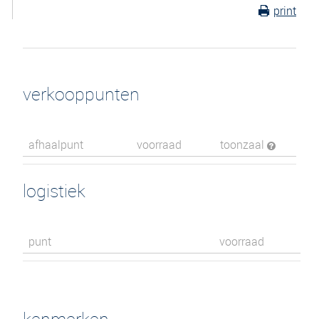
print
verkooppunten
afhaalpunt
voorraad
toonzaal
logistiek
punt
voorraad
kenmerken