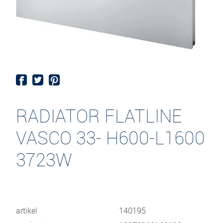
RADIATOR FLATLINE
VASCO 33- H600-L1600
3723W
artikel
140195