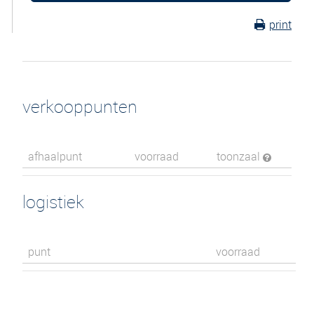
print
verkooppunten
afhaalpunt
voorraad
toonzaal
logistiek
punt
voorraad