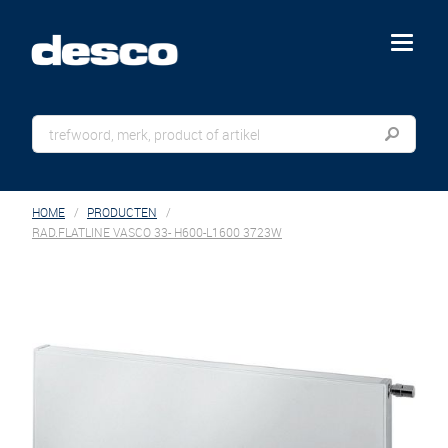
menu
HOME
PRODUCTEN
RAD.FLATLINE VASCO 33- H600-L1600 3723W