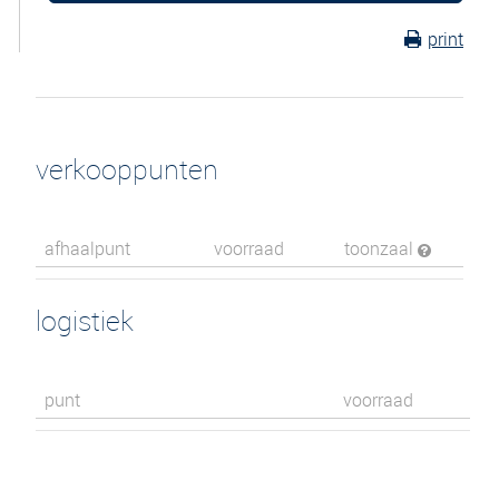
print
verkooppunten
afhaalpunt
voorraad
toonzaal
logistiek
punt
voorraad