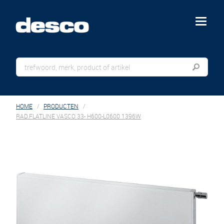
menu
HOME
PRODUCTEN
RAD.FLATLINE VASCO 33- H600-L0600 1396W