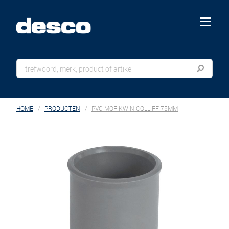
menu
HOME
PRODUCTEN
PVC MOF KW NICOLL FF 75MM