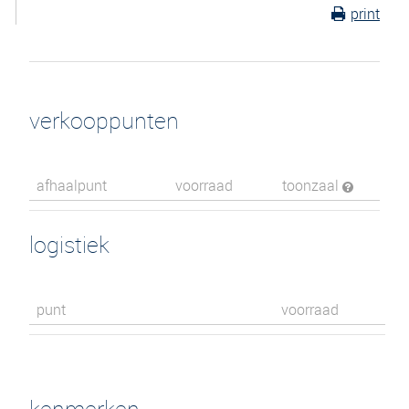
print
verkooppunten
afhaalpunt
voorraad
toonzaal
logistiek
punt
voorraad
kenmerken