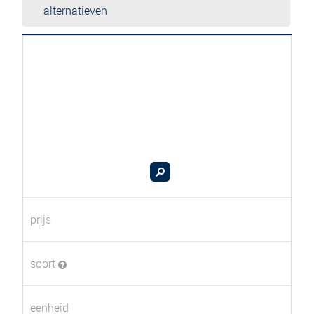
alternatieven
prijs
soort
eenheid