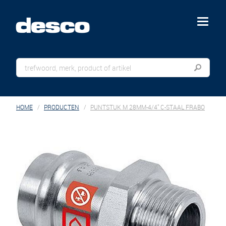
menu
HOME
PRODUCTEN
PUNTSTUK M 28MM-4/4" C-STAAL FRABO