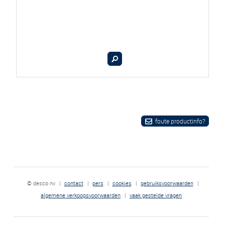
foute productinfo?
© desco nv
|
contact
|
pers
|
cookies
|
gebruiksvoorwaarden
|
algemene verkoopsvoorwaarden
|
vaak gestelde vragen