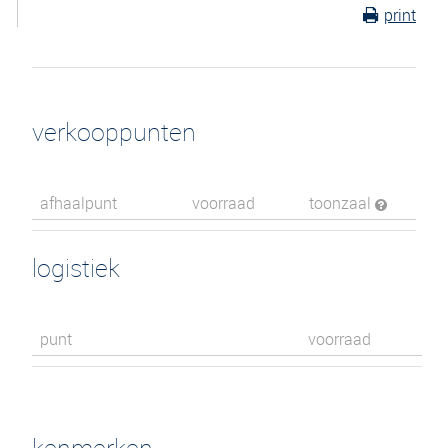
print
verkooppunten
afhaalpunt
voorraad
toonzaal
logistiek
punt
voorraad
kenmerken