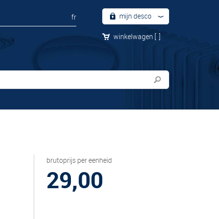
mijn desco
fr
winkelwagen
[
]
R
brutoprijs per eenheid
29,00