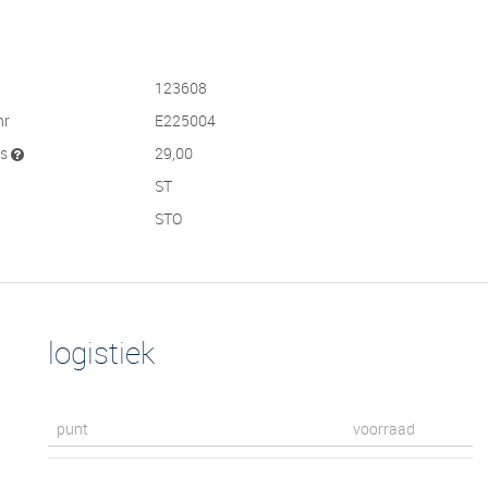
123608
nr
E225004
js
29,00
ST
STO
logistiek
punt
voorraad