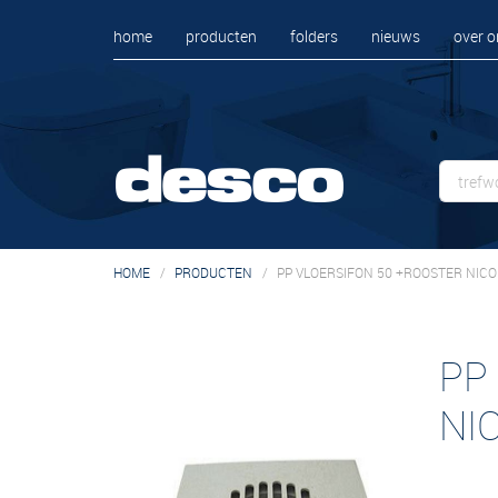
home
producten
folders
nieuws
over o
HOME
PRODUCTEN
PP VLOERSIFON 50 +ROOSTER NICOL
PP
NI