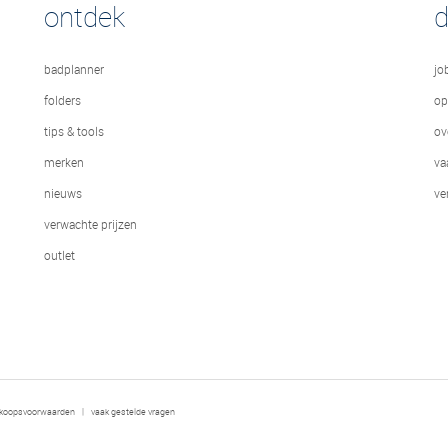
ontdek
badplanner
jo
folders
op
tips & tools
ov
merken
va
nieuws
ve
verwachte prijzen
outlet
rkoopsvoorwaarden
|
vaak gestelde vragen