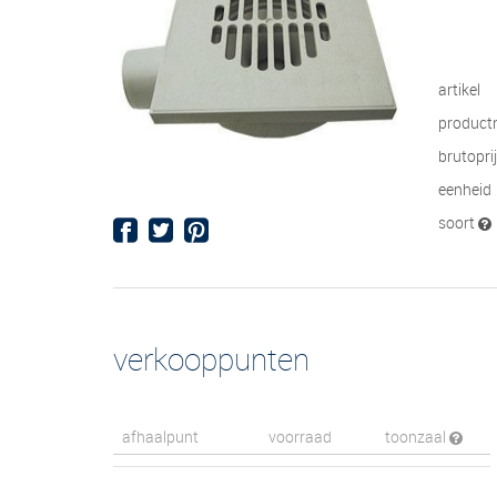
artikel
product
brutopri
eenheid
soort
verkooppunten
afhaalpunt
voorraad
toonzaal