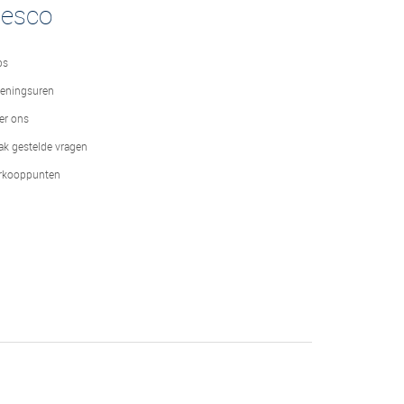
desco
bs
eningsuren
er ons
ak gestelde vragen
rkooppunten