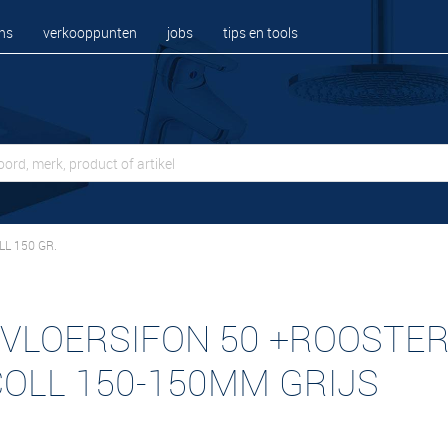
ns
verkooppunten
jobs
tips en tools
L 150 GR.
 VLOERSIFON 50 +ROOSTE
COLL 150-150MM GRIJS