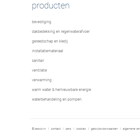
producten
bevestiging
dakbedekking en regenwaterafvoer
gereedschap en kledij
installatiemateriaal
sanitair
ventilatie
verwarming
warm water & hernieuwbare energie
waterbehandeling en pompen
© desco nv
|
contact
|
pers
|
cookies
|
gebruiksvoorwaarden
|
algemene ve